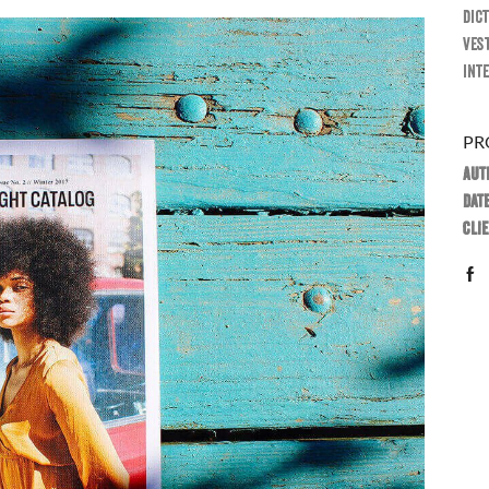
dic
ves
inte
PR
Aut
Date
Clie