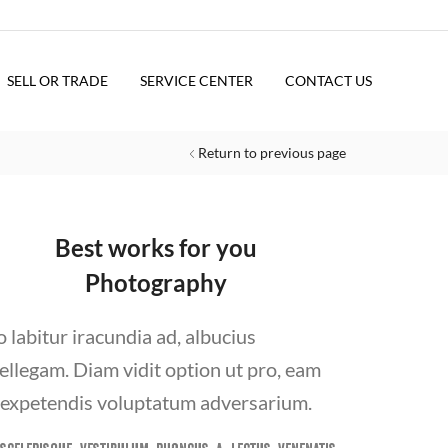
SELL OR TRADE
SERVICE CENTER
CONTACT US
Return to previous page
Best works for you
Photography
o labitur iracundia ad, albucius
tellegam. Diam vidit option ut pro, eam
 expetendis voluptatum adversarium.