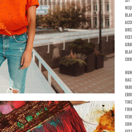
Sit
neq
bla
acc
orc
ves
gra
blan
con
Nun
hac
var
ero
tin
fri
veh
con
ves