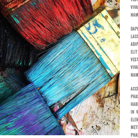
viv
nam
Dap
lac
adi
eli
ves
viv
nam
Acc
pha
hab
in 
ele
met
pha