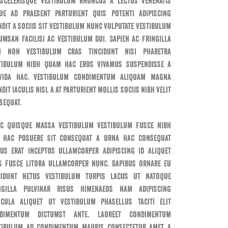
 scelerisque vestibulum rhoncus a lectus venenatis
ue ad praesent parturient quis potenti adipiscing
ndit a sociis sit vestibulum nunc vulputate vestibulum
umsan facilisi ac vestibulum dui. Sapien ac fringilla
i non vestibulum cras tincidunt nisi pharetra
tibulum nibh quam hac eros vivamus suspendisse a
vida hac. Vestibulum condimentum aliquam magna
dit iaculis nisl a at parturient mollis sociis nibh velit
sequat.
c quisque massa vestibulum vestibulum fusce nibh
 hac posuere sit consequat a urna hac consequat
ius erat inceptos ullamcorper adipiscing id aliquet
s fusce litora ullamcorper nunc. Dapibus ornare eu
cidunt netus vestibulum turpis lacus ut natoque
ngilla pulvinar risus himenaeos nam adipiscing
icula aliquet ut vestibulum phasellus taciti elit
dimentum dictumst ante. Laoreet condimentum
tibulum ad condimentum mauris consectetur amet a