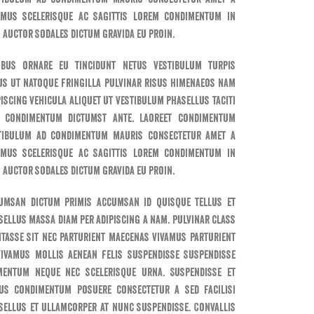
amus scelerisque ac sagittis lorem condimentum in
 auctor sodales dictum gravida eu proin.
ibus ornare eu tincidunt netus vestibulum turpis
us ut natoque fringilla pulvinar risus himenaeos nam
piscing vehicula aliquet ut vestibulum phasellus taciti
t condimentum dictumst ante. Laoreet condimentum
tibulum ad condimentum mauris consectetur amet a
amus scelerisque ac sagittis lorem condimentum in
 auctor sodales dictum gravida eu proin.
umsan dictum primis accumsan id quisque tellus et
sellus massa diam per adipiscing a nam. Pulvinar class
itasse sit nec parturient maecenas vivamus parturient
vivamus mollis aenean felis suspendisse suspendisse
mentum neque nec scelerisque urna. Suspendisse et
us condimentum posuere consectetur a sed facilisi
sellus et ullamcorper at nunc suspendisse. Convallis