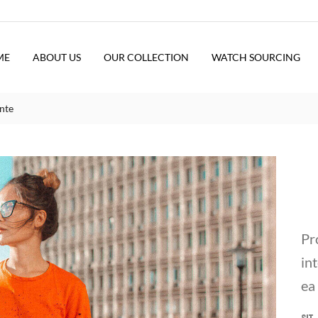
ME
ABOUT US
OUR COLLECTION
WATCH SOURCING
nte
Pr
in
ea