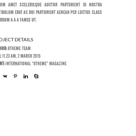
tum amet scelerisque auctor parturient id nostra
tibulum erat ac dui parturient aenean per luctus class
rdum a a a fames ut.
OJECT DETAILS
hor:
8theme Team
:
11.23 am, 2 march 2015
nt:
International “8theme” Magazine