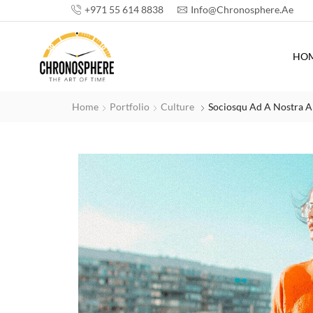
+971 55 614 8838
Info@chronosphere.ae
HO
Home
Portfolio
Culture
Sociosqu Ad A Nostra A